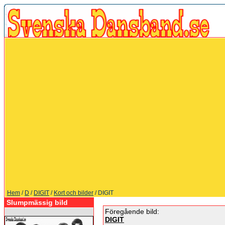
Hem
/
D
/
DIGIT
/
Kort och bilder
/ DIGIT
Slumpmässig bild
Föregående bild:
DIGIT