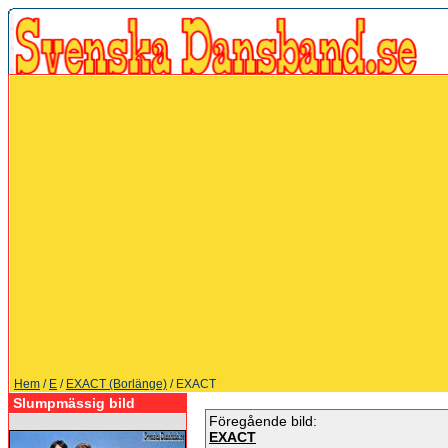
Hem
/
E
/
EXACT (Borlänge)
/ EXACT
Slumpmässig bild
Föregående bild:
EXACT