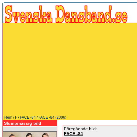
Hem
/
F
/
FACE -84
/ FACE -84 (2006)
Slumpmässig bild
Föregående bild:
FACE -84