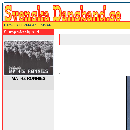
Hem
/
F
/
FEMMAN
/ FEMMAN
Slumpmässig bild
MATHZ RONNIES