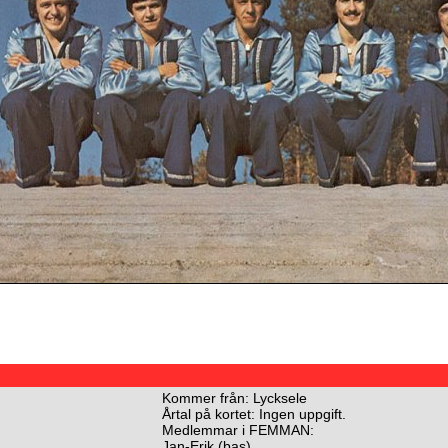
Kommer från: Lycksele
Årtal på kortet: Ingen uppgift.
Medlemmar i FEMMAN:
Jan-Erik (bas)