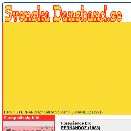
Hem
/
F
/
FERNANDOZ
/
Kort och bilder
/ FERNANDOZ (1991)
Slumpmässig bild
Föregående bild:
FERNANDOZ (1988)