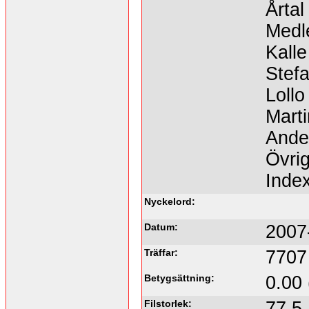
Årtal
Medl
Kalle
Stef
Lollo
Marti
Ande
Övrig
Inde
Nyckelord:
Datum:
2007
Träffar:
7707
Betygsättning:
0.00 
Filstorlek:
77.5