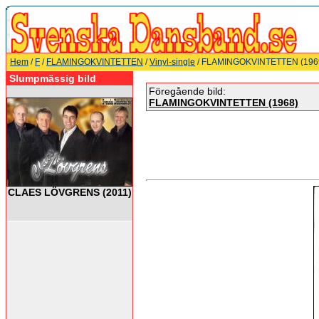
Hem
/
F
/
FLAMINGOKVINTETTEN
/
Vinyl-single
/ FLAMINGOKVINTETTEN (196
Slumpmässig bild
Föregående bild:
FLAMINGOKVINTETTEN (1968)
CLAES LÖVGRENS (2011)