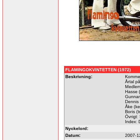
FLAMINGOKVINTETTEN (1972)
Beskrivning:
Kommer
Årtal p
Medle
Hasse (
Gunnar 
Dennis 
Åke (k
Boris (
Övrigt: 
Index:
Nyckelord:
Datum:
2007-1