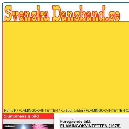
Hem
/
F
/
FLAMINGOKVINTETTEN
/
Kort och bilder
/ FLAMINGOKVINTETTEN (1
Slumpmässig bild
Föregående bild:
FLAMINGOKVINTETTEN (1975)