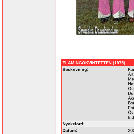
FLAMINGOKVINTETTEN (1975)
Beskrivning:
Ko
Årt
Me
Has
Gun
De
Åk
Bor
Fot
Övr
In
Nyckelord:
Datum:
20