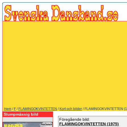
Hem
/
F
/
FLAMINGOKVINTETTEN
/
Kort och bilder
/ FLAMINGOKVINTETTEN (1
Slumpmässig bild
Föregående bild:
FLAMINGOKVINTETTEN (1975)