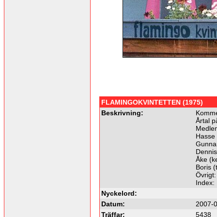
FLAMINGOKVINTETTEN (1975)
Beskrivning:
Kommer
Årtal p
Medle
Hasse (
Gunnar
Dennis
Åke (k
Boris 
Övrigt:
Index:
Nyckelord:
Datum:
2007-0
Träffar:
5438