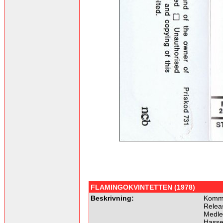
FLAMINGOKVINTETTEN (1978)
Beskrivning:
Komme
Relea
Medl
Hasse