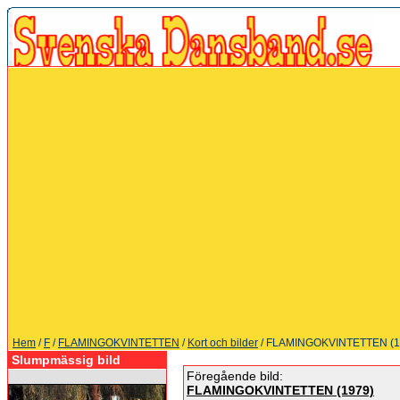
Hem
/
F
/
FLAMINGOKVINTETTEN
/
Kort och bilder
/ FLAMINGOKVINTETTEN (1
Slumpmässig bild
Föregående bild:
FLAMINGOKVINTETTEN (1979)