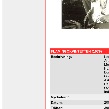
FLAMINGOKVINTETTEN (1979)
Beskrivning:
Ko
Årt
Me
Ha
Bor
Gun
As
Den
Övr
In
Nyckelord:
Datum:
20
Träffar:
39