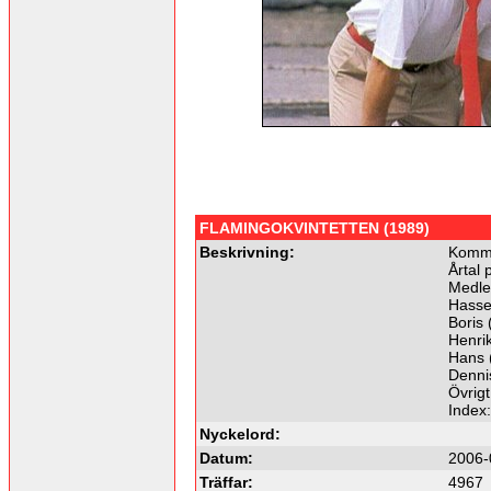
FLAMINGOKVINTETTEN (1989)
Beskrivning:
Komme
Årtal 
Medl
Hasse 
Boris
Henrik
Hans 
Denni
Övrigt
Index
Nyckelord:
Datum:
2006-
Träffar:
4967