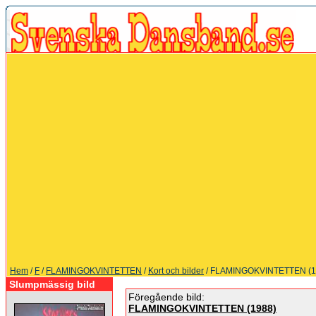
Hem
/
F
/
FLAMINGOKVINTETTEN
/
Kort och bilder
/ FLAMINGOKVINTETTEN (1
Slumpmässig bild
Föregående bild:
FLAMINGOKVINTETTEN (1988)