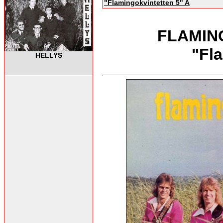
"Flamingokvintetten 5" A
FLAMING
"Fl
HELLYS