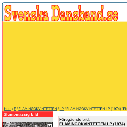
Hem
/
F
/
FLAMINGOKVINTETTEN
/
LP
/ FLAMINGOKVINTETTEN LP (1974) "Flam
Slumpmässig bild
Föregående bild:
FLAMINGOKVINTETTEN LP (1974)