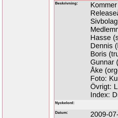
Beskrivning:
Kommer 
Releaseå
Sivbolag
Medlem
Hasse (s
Dennis (
Boris (t
Gunnar (
Åke (orge
Foto: Ku
Övrigt: 
Index: 
Nyckelord:
Datum:
2009-07