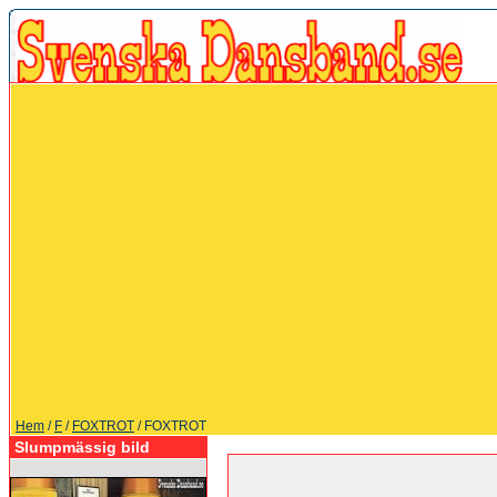
Hem
/
F
/
FOXTROT
/ FOXTROT
Slumpmässig bild