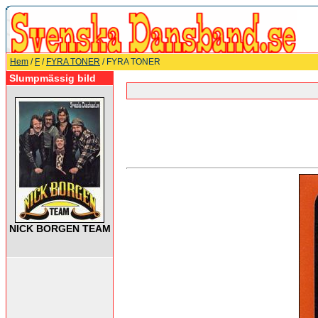
Hem
/
F
/
FYRA TONER
/ FYRA TONER
Slumpmässig bild
NICK BORGEN TEAM