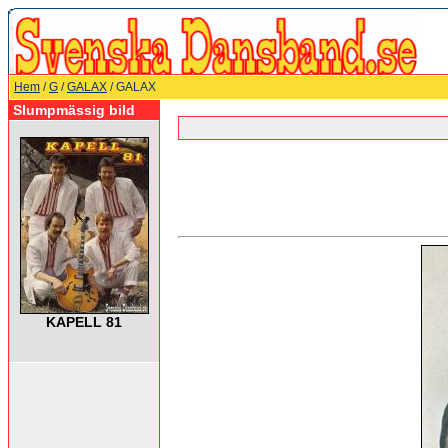
Hem
/
G
/
GALAX
/ GALAX
Slumpmässig bild
KAPELL 81