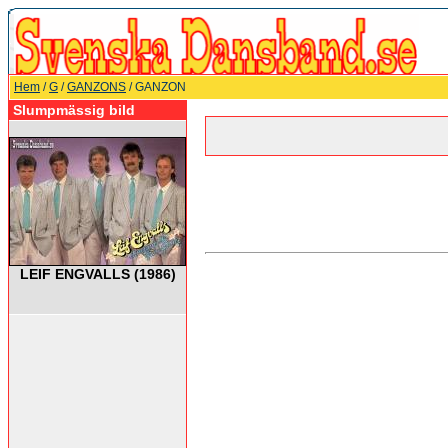
Hem
/
G
/
GANZONS
/ GANZON
Slumpmässig bild
LEIF ENGVALLS (1986)