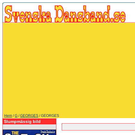
Hem
/
G
/
GEORGES
/ GEORGES
Slumpmässig bild