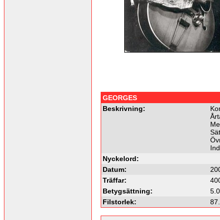
GEORGES
Beskrivning:
Ko
Årt
Me
Sät
Övr
In
Nyckelord:
Datum:
20
Träffar:
40
Betygsättning:
5.0
Filstorlek:
87