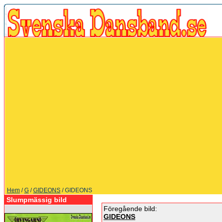
Hem
/
G
/
GIDEONS
/ GIDEONS
Slumpmässig bild
Föregående bild:
GIDEONS