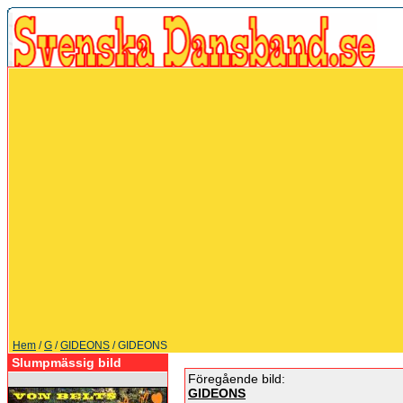
Hem
/
G
/
GIDEONS
/ GIDEONS
Slumpmässig bild
Föregående bild:
GIDEONS