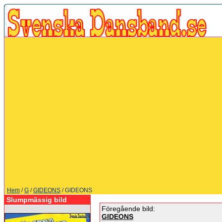
Hem
/
G
/
GIDEONS
/ GIDEONS
Slumpmässig bild
Föregående bild:
GIDEONS