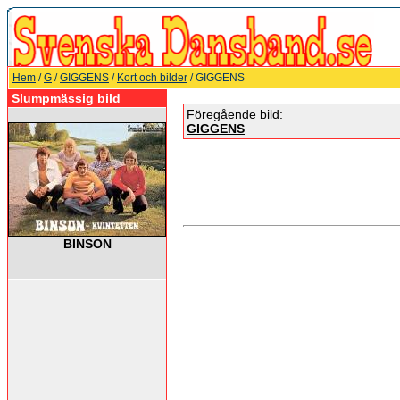
Hem
/
G
/
GIGGENS
/
Kort och bilder
/ GIGGENS
Slumpmässig bild
Föregående bild:
GIGGENS
BINSON