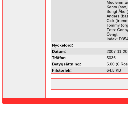
Medlemmar
Kenta (sax,
Bengt-Åke (
Anders (bas
Cick (trumm
Tommy (orge
Foto: Conn
Övrigt:
Index: D35
Nyckelord:
Datum:
2007-11-20
Träffar:
5036
Betygsättning:
5.00 (6 Rös
Filstorlek:
64.5 KB