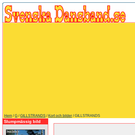
Hem
/
G
/
GILLSTRANDS
/
Kort och bilder
/ GILLSTRANDS
Slumpmässig bild