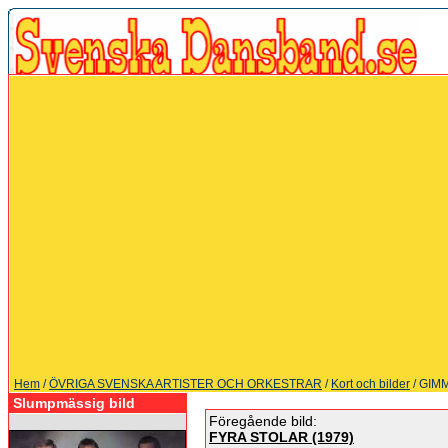
Hem
/
ÖVRIGA SVENSKA ARTISTER OCH ORKESTRAR
/
Kort och bilder
/ GIM
Slumpmässig bild
Föregående bild:
FYRA STOLAR (1979)