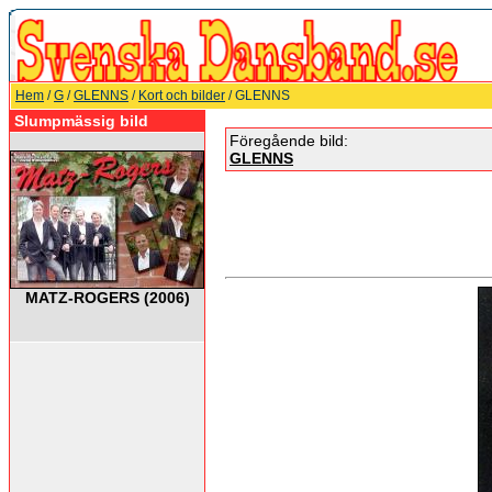
Hem
/
G
/
GLENNS
/
Kort och bilder
/ GLENNS
Slumpmässig bild
Föregående bild:
GLENNS
MATZ-ROGERS (2006)