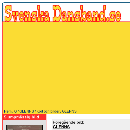
Hem
/
G
/
GLENNS
/
Kort och bilder
/ GLENNS
Slumpmässig bild
Föregående bild:
GLENNS