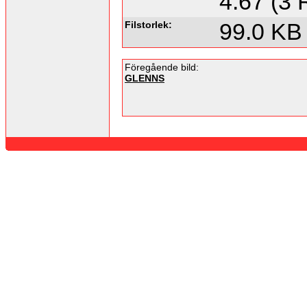
4.67 (3 
Filstorlek:
99.0 KB
Föregående bild:
GLENNS