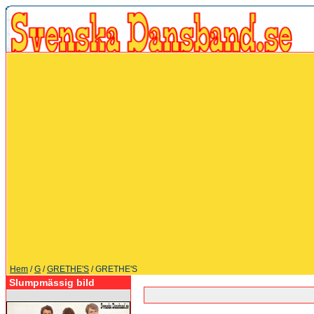
Hem
/
G
/
GRETHE'S
/ GRETHE'S
Slumpmässig bild