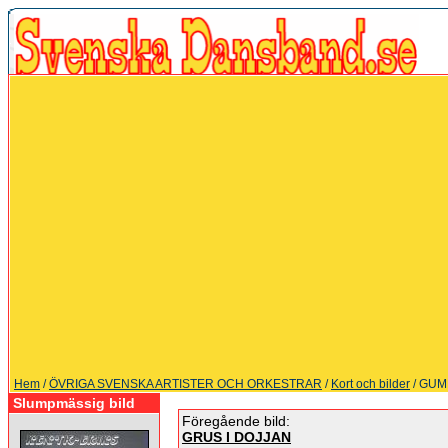
Hem
/
ÖVRIGA SVENSKA ARTISTER OCH ORKESTRAR
/
Kort och bilder
/ GU
Slumpmässig bild
Föregående bild:
GRUS I DOJJAN