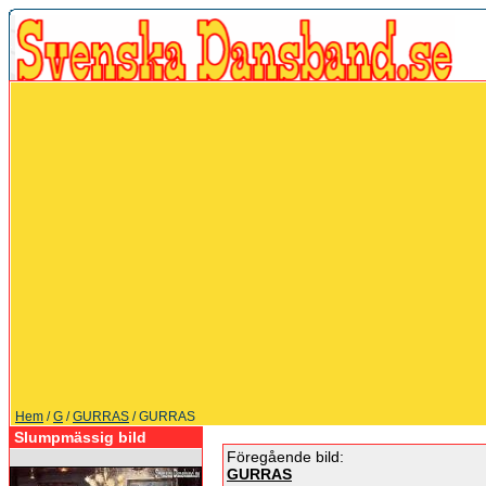
Hem
/
G
/
GURRAS
/ GURRAS
Slumpmässig bild
Föregående bild:
GURRAS