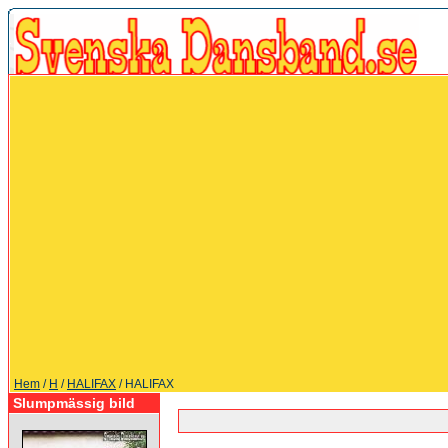
Hem
/
H
/
HALIFAX
/ HALIFAX
Slumpmässig bild