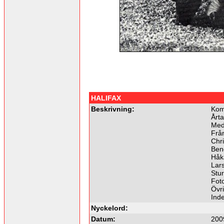
HALIFAX
Beskrivning:
Kom
Årta
Med
Frå
Chri
Ben
Håk
Lar
Stu
Foto
Övri
Ind
Nyckelord:
Datum:
200