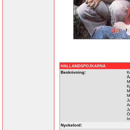
HALLANDSPOJKARNA
Beskrivning:
K
Å
M
K
M
M
J
A
J
Ö
I
Nyckelord: