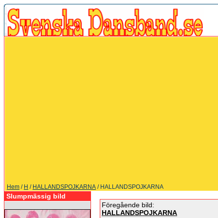
Hem
/
H
/
HALLANDSPOJKARNA
/ HALLANDSPOJKARNA
Slumpmässig bild
Föregående bild:
HALLANDSPOJKARNA