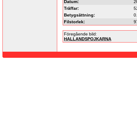
Datum:
2
Träffar:
5
Betygsättning:
0
Filstorlek:
9
Föregående bild:
HALLANDSPOJKARNA