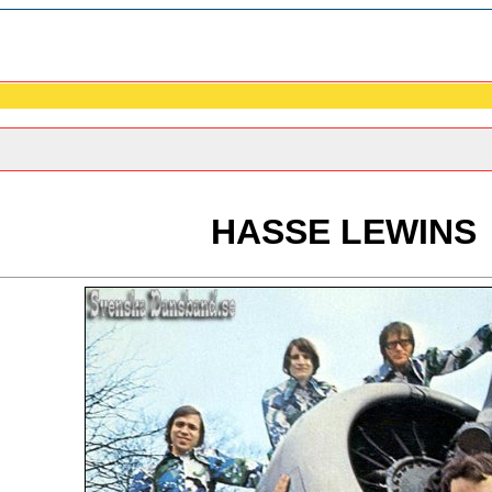
HASSE LEWINS