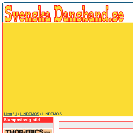
Hem
/
H
/
HINDEMOS
/ HINDEMO'S
Slumpmässig bild