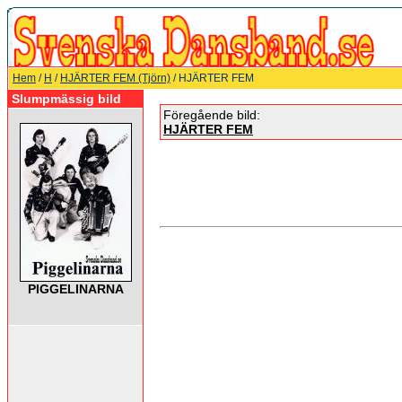
Hem
/
H
/
HJÄRTER FEM (Tjörn)
/ HJÄRTER FEM
Slumpmässig bild
Föregående bild:
HJÄRTER FEM
PIGGELINARNA