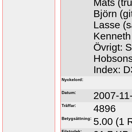
Mats (tr
Björn (gi
Lasse (så
Kenneth (
Övrigt: 
Hobsons, 
Index: 
Nyckelord:
Datum:
2007-11
Träffar:
4896
Betygsättning:
5.00 (1 
Filstorlek: