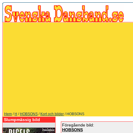
Hem
/
H
/
HOBSONS
/
Kort och bilder
/ HOBSONS
Slumpmässig bild
Föregående bild:
HOBSONS