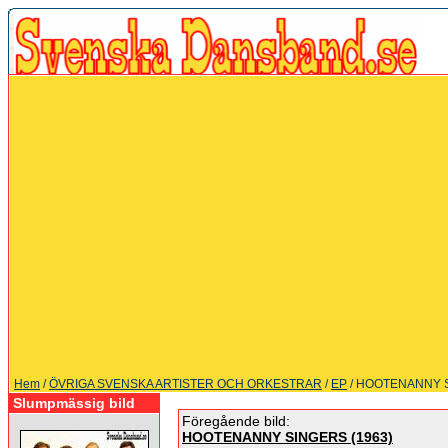
Hem
/
ÖVRIGA SVENSKA ARTISTER OCH ORKESTRAR
/
EP
/ HOOTENANNY S
Slumpmässig bild
Föregående bild:
HOOTENANNY SINGERS (1963)