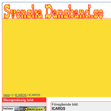
Hem
/
I
/
ICAROS
/ ICAROS
Slumpmässig bild
Föregående bild:
ICAROS