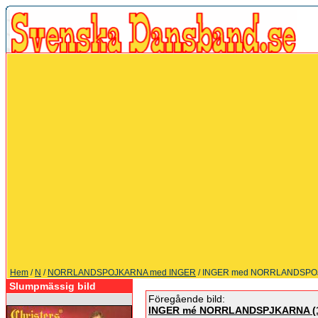
Hem
/
N
/
NORRLANDSPOJKARNA med INGER
/ INGER med NORRLANDSP
Slumpmässig bild
Föregående bild:
INGER mé NORRLANDSPJKARNA (1