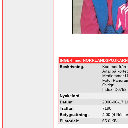
INGER med NORRLANDSPOJKARN
Beskrivning:
Kommer från:
Årtal på kortet
Medlemmar i
Foto: Panoram
Övrigt:
Index: D0752
Nyckelord:
Datum:
2006-06-17 1
Träffar:
7190
Betygsättning:
4.00 (4 Röster
Filstorlek:
65.0 KB