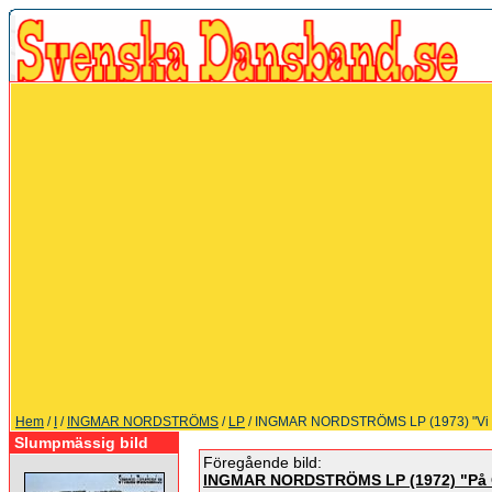
Hem
/
I
/
INGMAR NORDSTRÖMS
/
LP
/ INGMAR NORDSTRÖMS LP (1973) "Vi vill 
Slumpmässig bild
Föregående bild:
INGMAR NORDSTRÖMS LP (1972) "På 