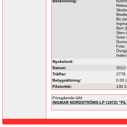
Beskrivning:
Komme
Relea
Skivbo
Medl
Bo (t
Ingma
Bert (
Sten-
Sven 
Gunna
Foto:
Övrigt
Index
Nyckelord:
Datum:
2012-
Träffar:
2778
Betygsättning:
0.00 
Filstorlek:
130.3
Föregående bild:
INGMAR NORDSTRÖMS LP (1972) "På 