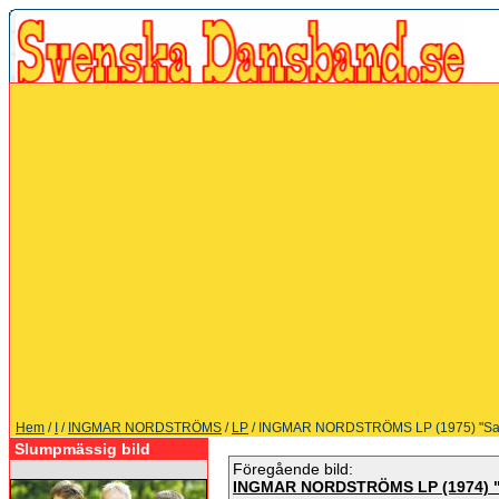
Hem
/
I
/
INGMAR NORDSTRÖMS
/
LP
/ INGMAR NORDSTRÖMS LP (1975) "Sax
Slumpmässig bild
Föregående bild:
INGMAR NORDSTRÖMS LP (1974) "S