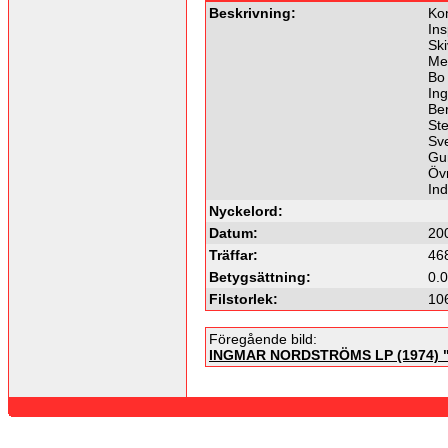
Beskrivning:
Ko
Ins
Ski
Me
Bo
Ing
Ber
St
Sv
Gun
Övr
In
Nyckelord:
Datum:
20
Träffar:
46
Betygsättning:
0.0
Filstorlek:
10
Föregående bild:
INGMAR NORDSTRÖMS LP (1974) "S