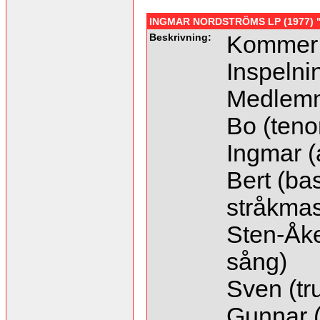
INGMAR NORDSTRÖMS LP (1977) "S
Beskrivning:
Kommer f
Inspelni
Medlem
Bo (teno
Ingmar (
Bert (bas
stråkmas
Sten-Åke
sång)
Sven (t
Gunnar (