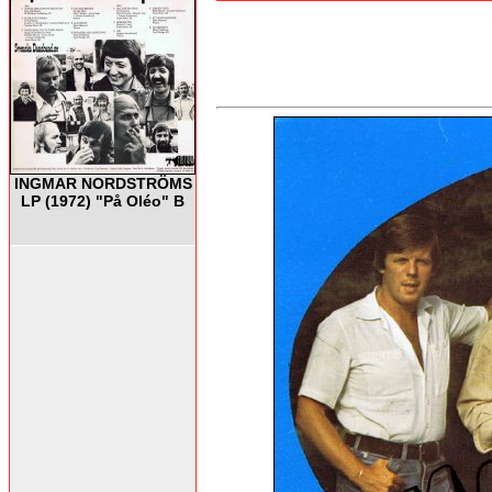
INGMAR NORDSTRÖMS
LP (1972) "På Oléo" B