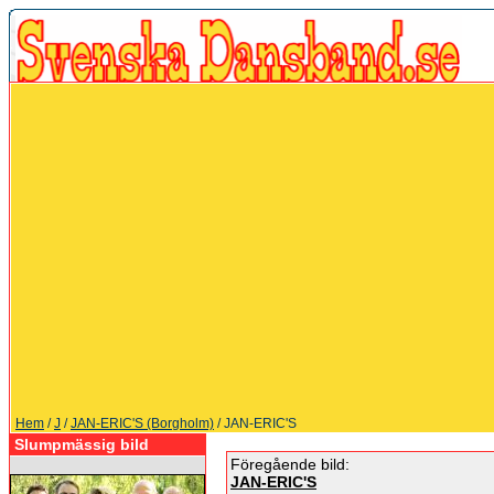
Hem
/
J
/
JAN-ERIC'S (Borgholm)
/ JAN-ERIC'S
Slumpmässig bild
Föregående bild:
JAN-ERIC'S