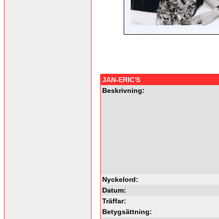
JAN-ERIC'S
Beskrivning:
Nyckelord:
Datum:
Träffar:
Betygsättning: