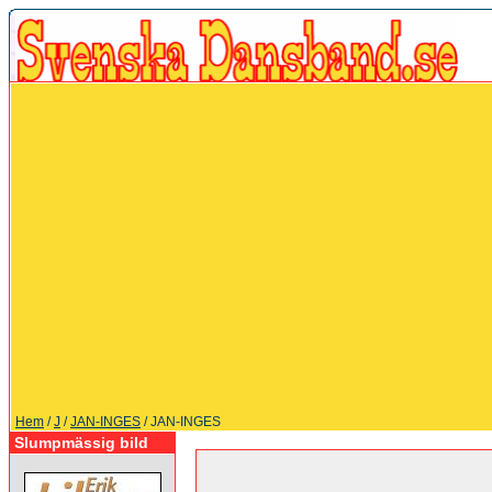
Hem
/
J
/
JAN-INGES
/ JAN-INGES
Slumpmässig bild