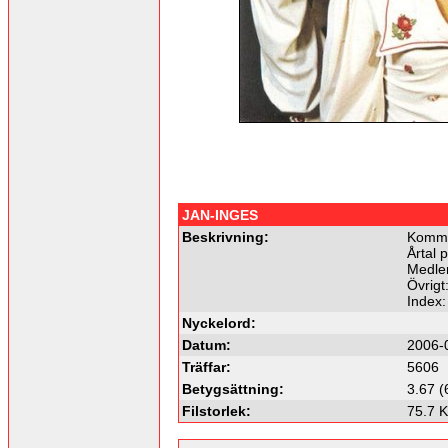
JAN-INGES
Beskrivning:
Komme
Årtal 
Medle
Övrigt
Index
Nyckelord:
Datum:
2006-
Träffar:
5606
Betygsättning:
3.67 (
Filstorlek:
75.7 