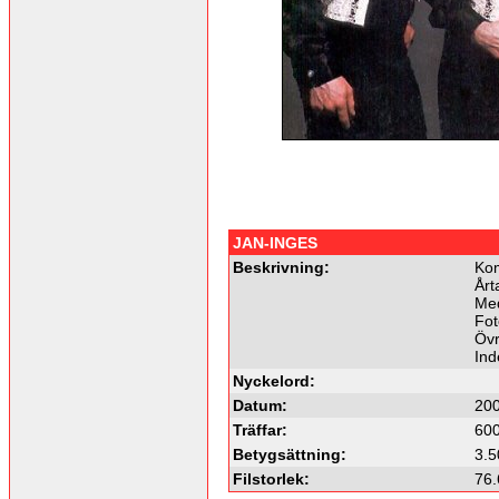
JAN-INGES
Beskrivning:
Kom
Årt
Med
Fot
Övr
Ind
Nyckelord:
Datum:
200
Träffar:
60
Betygsättning:
3.5
Filstorlek:
76.