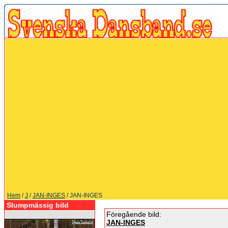
Hem
/
J
/
JAN-INGES
/ JAN-INGES
Slumpmässig bild
Föregående bild:
JAN-INGES