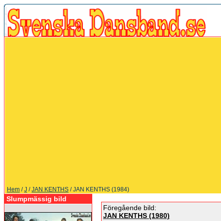
Hem
/
J
/
JAN KENTHS
/ JAN KENTHS (1984)
Slumpmässig bild
Föregående bild:
JAN KENTHS (1980)