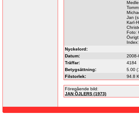
Medle
Tommy 
Michae
Jan (s
Karl-H
Christ
Foto:
Övrig
Index
Nyckelord:
Datum:
2008-
Träffar:
4184
Betygsättning:
5.00 (
Filstorlek:
94.8 
Föregående bild:
JAN ÖJLERS (1973)