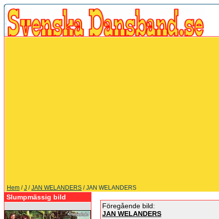
Hem
/
J
/
JAN WELANDERS
/ JAN WELANDERS
Slumpmässig bild
Föregående bild:
JAN WELANDERS