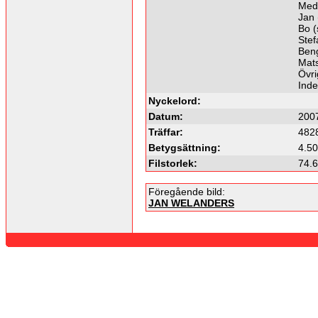
Med
Jan 
Bo (
Stef
Beng
Mats
Övri
Ind
Nyckelord:
Datum:
200
Träffar:
482
Betygsättning:
4.50
Filstorlek:
74.
Föregående bild:
JAN WELANDERS