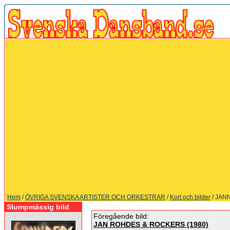
Hem
/
ÖVRIGA SVENSKA ARTISTER OCH ORKESTRAR
/
Kort och bilder
/ JAN
Slumpmässig bild
Föregående bild:
JAN ROHDES & ROCKERS (1980)